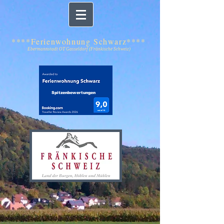
****Ferienwohnung Schwarz****
Ebermannstadt OT Gasseldorf (Fränkische Schweiz)
Spitzenbewertungen