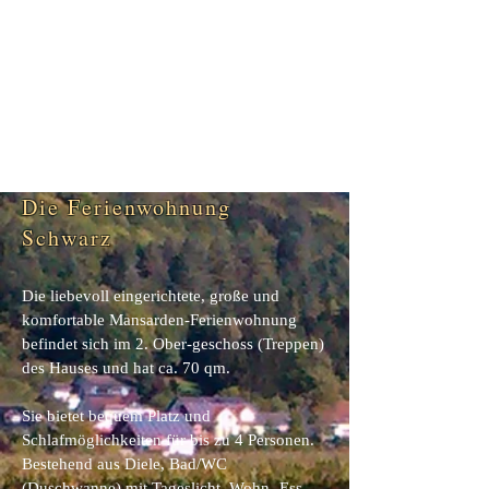
Die Ferienwohnung
Schwarz
Die liebevoll eingerichtete, große und
komfortable Mansarden-Ferienwohnung
befindet sich im 2. Ober-geschoss (Treppen)
des Hauses und hat ca. 70 qm.
Sie bietet bequem Platz und
Schlafmöglichkeiten für bis zu 4 Personen.
Bestehend aus Diele, Bad/WC
(Duschwanne) mit Tageslicht, Wohn- Ess-