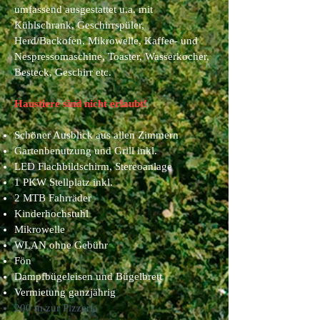
umfassend ausgestattet u.a. mit
Kühlschrank, Geschirrspüler,
Herd/Backofen, Mikrowelle, Kaffee
- und
Nespresso
maschine, Toaster, Wasserkocher,
Besteck, Geschirr etc.
Haustiere sind nicht erlaubt!
Schöner Ausblick aus allen Zimmern
Gartenbenutzung und Grill inkl.
LED Flachbildschirm, Stereoanlage
1 PKW Stellplatz inkl.
2 MTB Fahrräder
Kinderhochstuhl
Mikrowelle
WLAN ohne Gebühr
Fön
Dampfbügeleisen und Bügelbrett
Vermietung ganzjährig
200 m zur Pizzeria