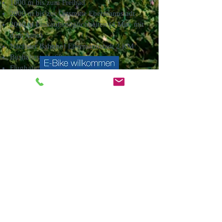
1000 m bis zum Freibad
2000 m bis zur Ortsmitte Ebermannstadt
2000 m Einkaufsmöglichkeiten (4 Min. mit
dem Auto)
Nächster Bahnhof Ebermannstadt 2 KM
Bushaltestelle 60 m
Flughafen Nürnberg 47 KM
ab 2 Übernachtungen buchbar
Mail an Ferienwohnung Schwarz