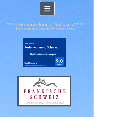
****Ferienwohnung Schwarz****
Ebermannstadt OT Gasseldorf (Fränkische Schweiz)
Spitzenbewertungen