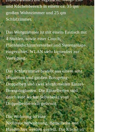
und Küchenbereich in einem ca. 35 qm
großen Wohnzimmer und 25 qm
Schlafzimmer.
Das Wohnzimmer ist mit einem Esstisch mit
4 Stühlen, sowie einer Couch,
Flachbildschirmfernseher und Stereoanlage
eingerichtet. WLAN steht kostenfrei zur
Verfügung.
Das Schlafzimmer besteht aus einem sehr
bequemen und großen Boxspring-
Doppelbett und zwei komfortablen Einzel-
Boxspringbetten. Die Einzelbetten sind
durch eine leichte Schiebetür vom
Doppelbettbereich getrennt.
Die Wohnung ist eine
Nichtraucherwohnung, Bettwäsche und
Handtücher werden gestellt. Die Küche ist